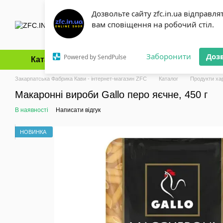
Перейти до основного контенту
Дозвольте сайту zfc.in.ua відправля
вам сповіщення на робочий стіл.
Заборонити
Доз
Powered by SendPulse
Каталог
Оплата і доставка
Обмін та повернення
Закарпатська Фабрика Кави - інтернет-магазин ZFC
Каталог
Продукти ха
Макаронні вироби Gallo перо яєчне, 450 г
В наявності
Написати відгук
НОВИНКА