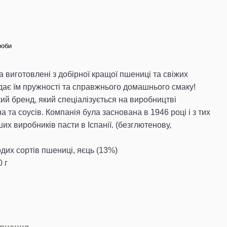
роби
 виготовлені з добірної кращої пшениці та свіжих
дає їм пружності та справжнього домашнього смаку!
кий бренд, який спеціалізується на виробництві
 та соусів. Компанія була заснована в 1946 році і з тих
их виробників пасти в Іспанії. (безглютенову,
дих сортів пшениці, яєць (13%)
 г