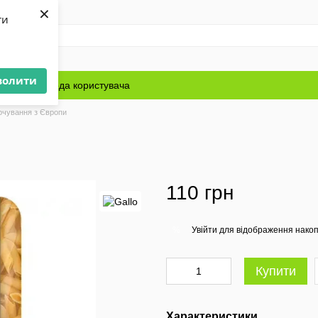
×
ти
волити
Блог
Угода користувача
рчування з Європи
110 грн
Увійти
для відображення накоп
%
Купити
Характеристики