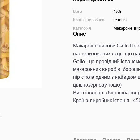
Вага
450г
Країна виробник
Іспанія
Категорія
Макаронні ви
Опис
Макаронні
вироби Gallo Пера
пастеризованих яєць, що на
Gallo - це провідний іспансь
макаронних виробів, борошна
пір стала одним з найвідоміш
цільнозернову тощо).
Виготовлено з б
орошна твер
Країна-виробник Іспанія.
450
ю