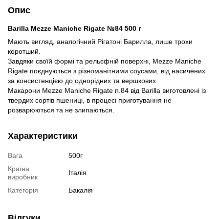
Опис
Barilla Mezze Maniche Rigate №84 500 г
Мають вигляд, аналогічний Рігатоні Барилла, лише трохи
коротший.
Завдяки своїй формі та рельєфній поверхні, Mezze Maniche
Rigate поєднуються з різноманітними соусами, від насичених
за консистенцією до однорідних та вершкових.
Макарони Mezze Maniche Rigate n.84 від Barilla виготовлені із
твердих сортів пшениці, в процесі приготування не
розварюються та не злипаються.
Характеристики
Вага
500г
Країна
Італія
виробник
Категорія
Бакалія
Відгуки