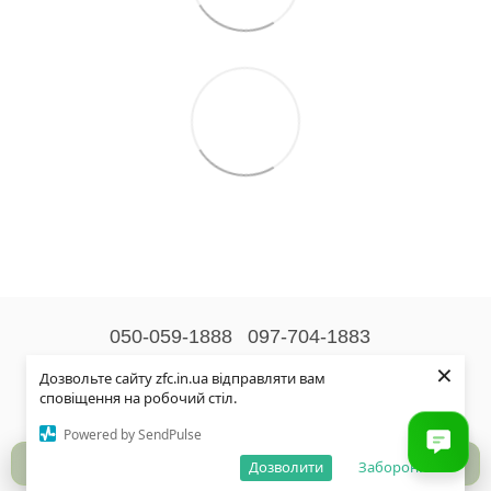
050-059-1888
097-704-1883
×
Контактна інформація
Дозвольте сайту zfc.in.ua відправляти вам
сповіщення на робочий стіл.
Повна версія сайту
Powered by SendPulse
© 2026
Дозволити
Заборонити