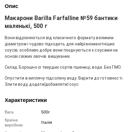
Опис
Макарони Barilla Farfalline №59 бантики
маленькі, 500 г
Вони відрізняються від класичного формату великим
діаметром і чудово підходять для найрізноманітніших
соусів, особливо добре вони поєднуються з соусами на
основі свіжих овочів. вишуканих.
Склад: Борошно із твердих сортів пшениці, вода. Без ГМО.
Опустити в киплячу підсолену воду. Варити до готовності.
Злити воду, додати|добавляти| соус.
Характеристики
Вага
500г
Країна
Італія
виробник