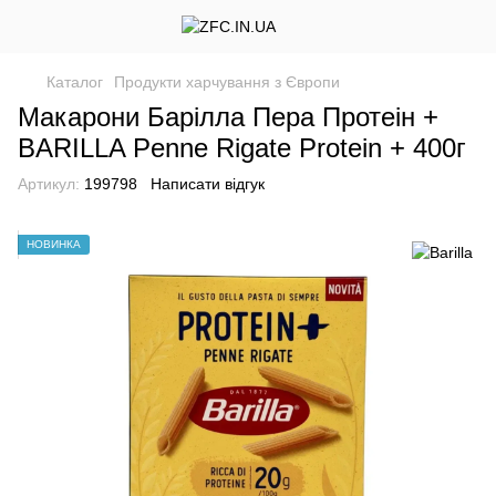
Каталог
Продукти харчування з Європи
Макарони Барілла Пера Протеін +
BARILLA Penne Rigate Protein + 400г
Артикул:
199798
Написати відгук
НОВИНКА