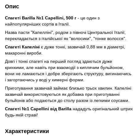
Опис
Спагеті Barilla №1 Capellini, 500 г
- це один з
найпопулярніших сортів в Італії.
Назва пасти "Капелліні", родом з півночі Центральної Італії,
перекладається з італійської як "волосики", "тонке волосся".
Спагеті Капеліні
є дуже тонкі, зазвичай 0,88 мм в діаметрі,
макаронні вироби.
Довгі і тонкі спагеті на перший погляд здаються дуже
крихкими, але навіть при взаємодії з киплячим бульйоном,
вони не ламаються і добре зберігають структуру, вигинаючись
і загортаючись у воді у химерні форми.
Приготування зазвичай займає близько трьох хвилин. Капеліні
зазвичай використовуються як добавка при приготуванні
бульйонів або подаються до столу разом із легкими соусами.
Спагеті №1 Capellini від Barilla
нададуть оригінальний штрих
будь-якій страві!
Характеристики