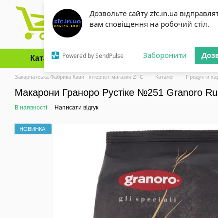
Перейти до основного контенту
Дозвольте сайту zfc.in.ua відправля
вам сповіщення на робочий стіл.
Заборонити
Доз
Powered by SendPulse
Каталог
Оплата і доставка
Обмін та повернення
Закарпатська Фабрика Кави - інтернет-магазин ZFC
Каталог
Продукти ха
Макарони Граноро Рустіке №251 Granoro Rust
В наявності
Написати відгук
НОВИНКА