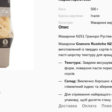
Вага
500 г
Країна виробник
Італія
Категорія
Макаронні ви
Опис
Макарони N251 Граноро Рустіке 
Макарони
Granoro Rustiche N2
виготовлений із твердих сортів
пасті шорстку текстуру для кра
Текстура:
Завдяки висушува
форм, поверхня пасти порист
соусів.
Склад:
Виключно борошно з 
глікемічний індекс та збереж
ю
Для отримання найкращого с
упаковці, щоб досягти стану 
Доставка
Оплата
Пове