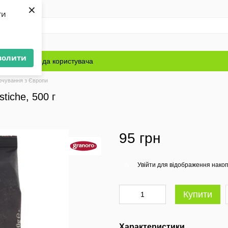
×
ти
волити
Блог
Угода користувача
рчування з Європи
iche, 500 г
95 грн
Увійти
для відображення накоп
%
Купити
Характеристики