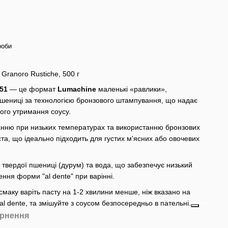
роби
Granoro Rustiche, 500 г
51
— це формат
Lumachine
маленькі «равлики»,
 пшениці за технологією бронзового штампування, що надає
щого утримання соусу.
нню при низьких температурах та використанню бронзових
а, що ідеально підходить для густих м'ясних або овочевих
твердої пшениці (дурум) та вода, що забезпечує низький
ення форми "al dente" при варінні.
маку варіть пасту на 1-2 хвилини менше, ніж вказано на
al dente, та змішуйте з соусом безпосередньо в пательні.
рнення