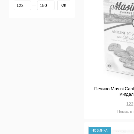
Від Ціна, грн
До Ціна, грн
ОК
Печиво Masini Cant
мигдал
122
Немає в 
НОВИНКА