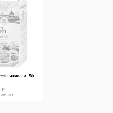
etti з мигдалем 150г
 грн
наявності