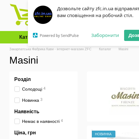
Перейти до основного контенту
Дозвольте сайту zfc.in.ua відправля
вам сповіщення на робочий стіл.
Заборонити
Доз
Powered by SendPulse
Каталог
Оплата і доставка
Обмін та повернення
Закарпатська Фабрика Кави - інтернет-магазин ZFC
Каталог
Masini
Masini
Розділ
4
Солодощі
3
Новинка
Наявність
4
Немає в наявності
Ціна, грн
НОВИНКА