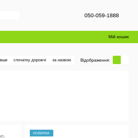
050-059-1888
Мій кошик
Відображення:
евше
спочатку дорожчі
за назвою
НОВИНКА