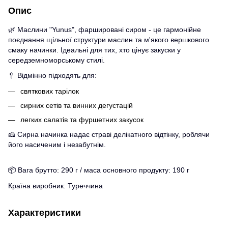
Опис
🌿 Маслини "Yunus", фаршировані сиром - це гармонійне
поєднання щільної структури маслин та м'якого вершкового
смаку начинки. Ідеальні для тих, хто цінує закуски у
середземноморському стилі.
🥄 Відмінно підходять для:
святкових тарілок
сирних сетів та винних дегустацій
легких салатів та фуршетних закусок
🧀 Сирна начинка надає страві делікатного відтінку, роблячи
його насиченим і незабутнім.
📦 Вага брутто: 290 г / маса основного продукту: 190 г
Країна виробник: Туреччина
Характеристики