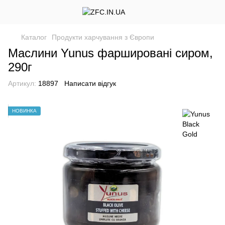
Каталог
Продукти харчування з Європи
Маслини Yunus фаршировані сиром,
290г
Артикул:
18897
Написати відгук
НОВИНКА