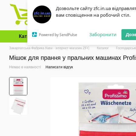
Перейти до основного контенту
Дозвольте сайту zfc.in.ua відправля
вам сповіщення на робочий стіл.
Заборонити
Доз
Powered by SendPulse
Каталог
Оплата і доставка
Обмін та повернення
Закарпатська Фабрика Кави - інтернет-магазин ZFC
Каталог
Господарські
Мішок для прання у пральних машинах Profi
Немає в наявності
Написати відгук