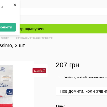
×
ти
волити
Блог
Угода користувача
 товари
Господарські товари Profissimo
ssimo, 2 шт
207 грн
Увійти
для відображення накоп
%
Повідомити, коли з'яви
Опис