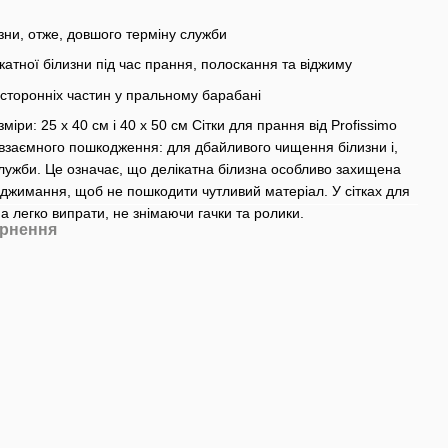
зни, отже, довшого терміну служби
катної білизни під час прання, полоскання та віджиму
 сторонніх частин у пральному барабані
зміри: 25 х 40 см і 40 х 50 см Сітки для прання від Profissimo
д взаємного пошкодження: для дбайливого чищення білизни і,
служби. Це означає, що делікатна білизна особливо захищена
віджимання, щоб не пошкодити чутливий матеріал. У сітках для
а легко випрати, не знімаючи гачки та ролики.
рнення