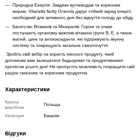
Природна Енергія: Завдяки вуглеводам та корисним
жирам, Vitanella Nutty Granola дарує стійкий заряд енергії,
необхідний для активного дня без відчуття голоду до обіду.
Багатство Вітамінів та Мінералів: Горіхи та злаки
постачають організму важливі вітаміни групи В, Е, а також
магній, цинк та антиоксиданти, які підтримують імунну
систему та покращують загальне самопочуття.
Зробіть свій вибір на користь якісного продукту, який
допоможе вам залишатися бадьорими та продуктивними
протягом усього дня! Не пропустіть можливість покращити свій
раціон смачним та корисним продуктом.
Характеристики
Країна
Польща
виробник
Категорія
Бакалія
Відгуки