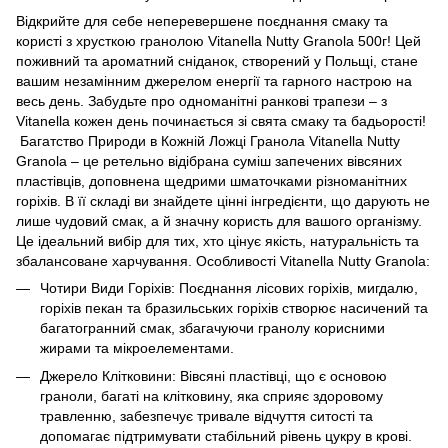
Відкрийте для себе неперевершене поєднання смаку та
користі з хрусткою гранолою Vitanella Nutty Granola 500г! Цей
поживний та ароматний сніданок, створений у Польщі, стане
вашим незамінним джерелом енергії та гарного настрою на
весь день. Забудьте про одноманітні ранкові трапези – з
Vitanella кожен день починається зі свята смаку та бадьорості!
Багатство Природи в Кожній Ложці Гранола Vitanella Nutty
Granola – це ретельно відібрана суміш запечених вівсяних
пластівців, доповнена щедрими шматочками різноманітних
горіхів. В її складі ви знайдете цінні інгредієнти, що дарують не
лише чудовий смак, а й значну користь для вашого організму.
Це ідеальний вибір для тих, хто цінує якість, натуральність та
збалансоване харчування. Особливості Vitanella Nutty Granola:
Чотири Види Горіхів: Поєднання лісових горіхів, мигдалю,
горіхів пекан та бразильських горіхів створює насичений та
багатогранний смак, збагачуючи гранолу корисними
жирами та мікроелементами.
Джерело Клітковини: Вівсяні пластівці, що є основою
граноли, багаті на клітковину, яка сприяє здоровому
травленню, забезпечує тривале відчуття ситості та
допомагає підтримувати стабільний рівень цукру в крові.