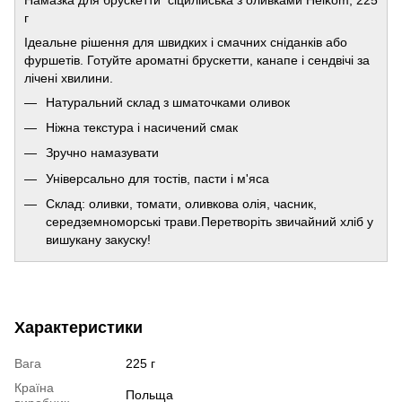
г
Ідеальне рішення для швидких і смачних сніданків або
фуршетів. Готуйте ароматні брускетти, канапе і сендвічі за
лічені хвилини.
Натуральний склад з шматочками оливок
Ніжна текстура і насичений смак
Зручно намазувати
Універсально для тостів, пасти і м'яса
Склад: оливки, томати, оливкова олія, часник,
середземноморські трави.Перетворіть звичайний хліб у
вишукану закуску!
Характеристики
Вага
225 г
Країна
Польща