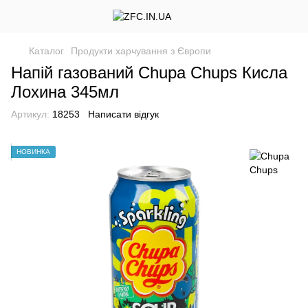
Каталог
Продукти харчування з Європи
Напій газований Chupa Chups Кисла
Лохина 345мл
Артикул:
18253
Написати відгук
НОВИНКА