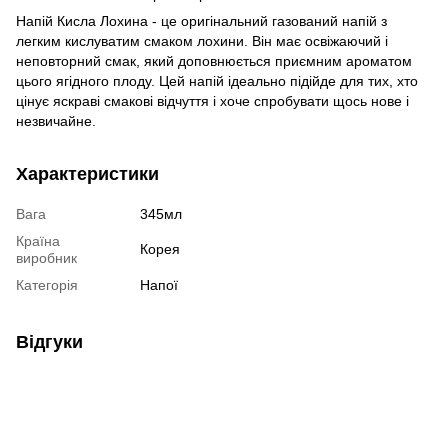
Напій Кисла Лохина - це оригінальний газований напій з
легким кислуватим смаком лохини. Він має освіжаючий і
неповторний смак, який доповнюється приємним ароматом
цього ягідного плоду. Цей напій ідеально підійде для тих, хто
цінує яскраві смакові відчуття і хоче спробувати щось нове і
незвичайне.
Характеристики
Вага
345мл
Країна
Корея
виробник
Категорія
Напої
Відгуки