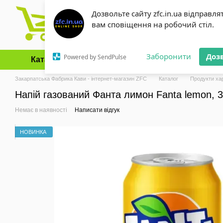
Перейти до основного контенту
Дозвольте сайту zfc.in.ua відправля
вам сповіщення на робочий стіл.
Заборонити
Доз
Powered by SendPulse
Каталог
Оплата і доставка
Обмін та повернення
Закарпатська Фабрика Кави - інтернет-магазин ZFC
Каталог
Продукти ха
Напій газований Фанта лимон Fanta lemon, 
Немає в наявності
Написати відгук
НОВИНКА