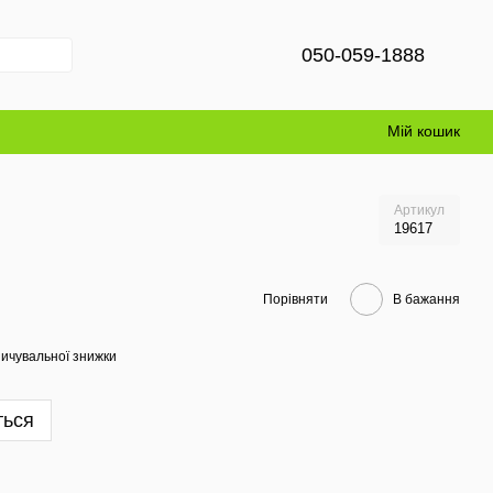
050-059-1888
Мій кошик
Артикул
19617
Порівняти
В бажання
ичувальної знижки
ться