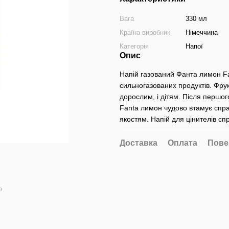
Вага
330 мл
Країна виробник
Німеччина
Категорія
Напої
Опис
Напій газований Фанта лимон F
сильногазованих продуктів. Фру
дорослим, і дітям. Після першог
Fanta лимон чудово втамує спра
якостям. Напій для цінителів сп
Доставка
Оплата
Пове
ю