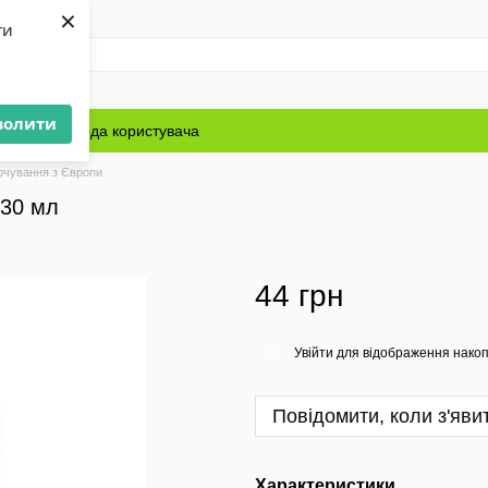
×
ти
волити
Блог
Угода користувача
рчування з Європи
330 мл
44 грн
Увійти
для відображення накоп
%
Повідомити, коли з'яви
Характеристики