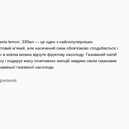
anta lemon, 330мл — це один з найпопулярніших
ктовий м'який, але насичений смак обов'язково сподобається і
о ж ковтка можна відчути фруктову насолоду. Газований напій
гу і подарує масу позитивних емоцій завдяки своїм смаковим
равжньої газованої насолоди.
рнення