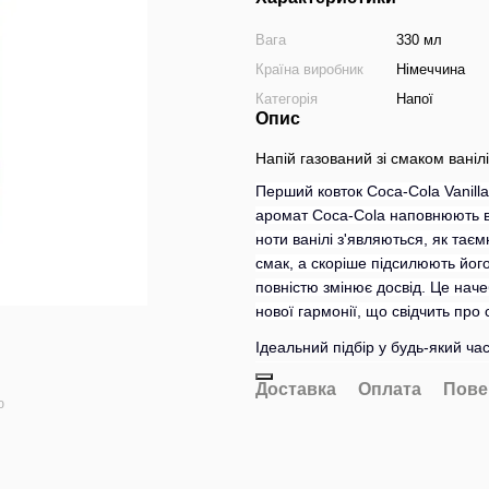
Вага
330 мл
Країна виробник
Німеччина
Категорія
Напої
Опис
Напій газований зі смаком ванілі
Перший ковток Coca-Cola Vanill
аромат Coca-Cola наповнюють ва
ноти ванілі з'являються, як та
смак, а скоріше підсилюють йог
повністю змінює досвід. Це нач
нової гармонії, що свідчить про
Ідеальний підбір у будь-який ча
Доставка
Оплата
Пове
ю