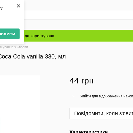
×
ти
волити
Блог
Угода користувача
рчування з Європи
oca Cola vanilla 330, мл
44 грн
Увійти
для відображення накоп
%
Повідомити, коли з'яви
Характеристики