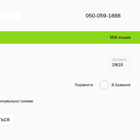
050-059-1888
Мій кошик
Артикул
19618
Порівняти
В бажання
ичувальної знижки
ться