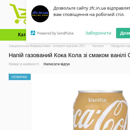
Перейти до основного контенту
Дозвольте сайту zfc.in.ua відправля
вам сповіщення на робочий стіл.
Заборонити
Доз
Powered by SendPulse
Каталог
Оплата і доставка
Обмін та повернення
Закарпатська Фабрика Кави - інтернет-магазин ZFC
Каталог
Продукти ха
Напій газований Кока Кола зі смаком ванілі C
Немає в наявності
Написати відгук
НОВИНКА