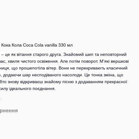
 Кока Кола Coca Cola vanilla 330 мл
a – це як вітання старого друга. Знайомий шип та неповторний
с, хвиля чистого освіження. Але потім поворот. М'які вершкові
ємниця, що прошепотіла вітер. Вони не перекривають класичний
о, додаючи шар несподіваного насолоди. Це тонка зміна, що
ебто знову відкриваєш знайому пісню з додаванням прекрасної
 силу ідеального поєднання.
с
рнення