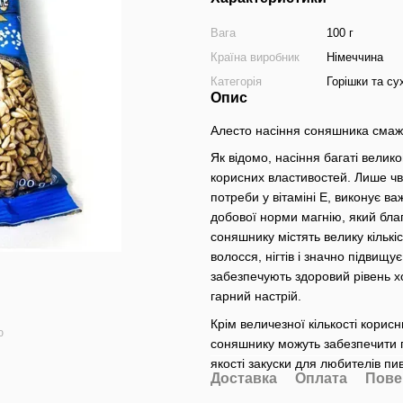
Вага
100 г
Країна виробник
Німеччина
Категорія
Горішки та с
Опис
Алесто насіння соняшника смажен
Як відомо, насіння багаті велик
корисних властивостей. Лише чв
потреби у вітаміні Е, виконує 
добової норми магнію, який благ
соняшнику містять велику кількіс
волосся, нігтів і значно підвищу
забезпечують здоровий рівень х
гарний настрій.
Крім величезної кількості корис
ю
соняшнику можуть забезпечити п
якості закуски для любителів пи
Доставка
Оплата
Пове