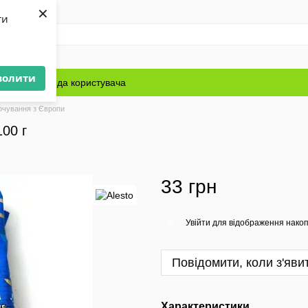
×
ти
волити
Блог
Угода користувача
рчування з Європи
00 г
33 грн
Увійти
для відображення накоп
%
Повідомити, коли з'яви
Характеристики