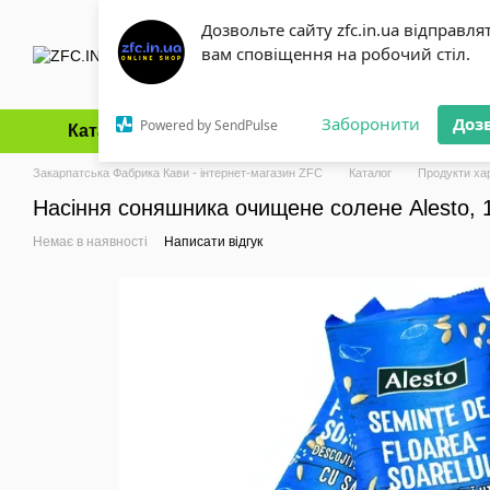
Перейти до основного контенту
Дозвольте сайту zfc.in.ua відправля
вам сповіщення на робочий стіл.
Заборонити
Доз
Powered by SendPulse
Каталог
Оплата і доставка
Обмін та повернення
Закарпатська Фабрика Кави - інтернет-магазин ZFC
Каталог
Продукти ха
Насіння соняшника очищене солене Alesto, 1
Немає в наявності
Написати відгук