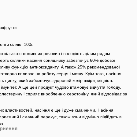
ухофрукти
і з сіллю, 100г.
ою кількістю поживних речовин і володіють цілим рядом
ерть склянки насіння соняшнику забезпечує 60% добової
важливу функцію антиоксиданту. А також 25% рекомендованої
отворно впливає на роботу серця і мозку. Крім того, насіння
ть цинку, який забезпечує здоровий колір шкіри, міцність
є імунітет. А ще цей продукт чудово втамовує відчуття голоду,
олестерину і сприяє виробленню серотоніну, який відповідає за
них властивостей, насіння є ще і дуже смачними. Насіння
риємний і смачний перекус, також вони відмінно підійдуть в
ва.
рнення