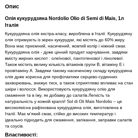
Опис
Олія кукурудзяна Nordolio Olio di Semi di Mais, 1л
Італія
Кукурудзяна олія екстра-класу, вироблена в Італії. Кукурудзяну
олія отримують із зерен кукурудзи, які містять до 60% жиру.
Вона має приємний, насичений, жовтий колір і ніжний смак.
Кукурудзяна олія - дуже цінний продукт харчування, завдяки
вмісту жирних кислот : олеїнової, пантотенової і лінолевої.
Також містить велику кількість вітамінів групи В, вітаміну Е і
провітаміну А. Завдяки такому насиченому складу кукурудзяна
олія дуже корисна для профілактики серцево-судинних
захворювань, знижує тиск, а також сприятливо впливає на стан
шкіри і волосся. Використовують кукурудзяну олію для
смаження та в їжу, як добавку до салатів.Легкість та
натуральність у кожній краплі! Sol di Oli Mais Nordolio – це
високоякісна рафінована кукурудзяна олія, виготовлена в
Італії. Має м'який смак, стійко до високих температур і
ідеально підходить для смаження, запікання, заправки салатів
та соусів.
Властивості: