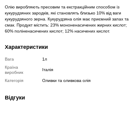
Олію виробляють пресовим та екстракційним способом із
кукурудзяних зародків, які становлять близько 10% від ваги
кукурудзяного зерна. Кукурудзяна олія має приємний запах та
смак. Продукт містить: 23% мононенасичених жирних кислот;
60% поліненасичених кислот; 12% насичених кислот.
Характеристики
Вага
1л
Країна
Італія
виробник
Категорія
Оливки та оливкова олія
Відгуки