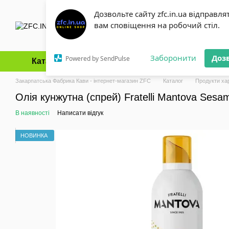
Перейти до основного контенту
Дозвольте сайту zfc.in.ua відправля
вам сповіщення на робочий стіл.
Заборонити
Доз
Powered by SendPulse
Каталог
Оплата і доставка
Обмін та повернення
Закарпатська Фабрика Кави - інтернет-магазин ZFC
Каталог
Продукти ха
Олія кунжутна (спрей) Fratelli Mantova Sesa
В наявності
Написати відгук
НОВИНКА