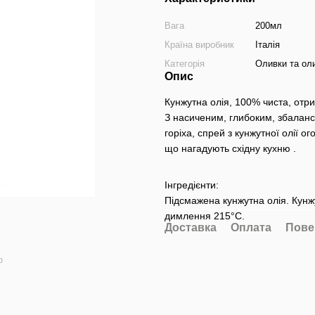
Вага
200мл
Країна виробник
Італія
Категорія
Оливки та ол
Опис
Кунжутна олія, 100% чиста, отри
З насиченим, глибоким, збаланс
горіха, спрей з кунжутної олії 
що нагадують східну кухню .
Інгредієнти:
Підсмажена кунжутна олія. Кун
димлення 215°C.
Доставка
Оплата
Пове
ю