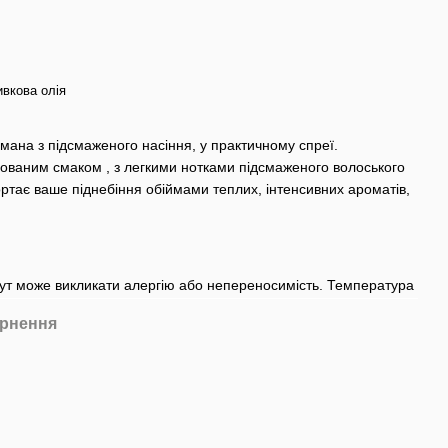
ивкова олія
мана з підсмаженого насіння, у практичному спреї.
ованим смаком , з легкими нотками підсмаженого волоського
огортає ваше піднебіння обіймами теплих, інтенсивних ароматів,
жут може викликати алергію або непереносимість. Температура
рнення