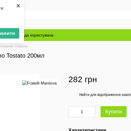
×
ти
волити
Блог
Угода користувача
рчування з Європи
mo Tostato 200мл
282 грн
Увійти
для відображення накоп
%
Купити
Характеристики