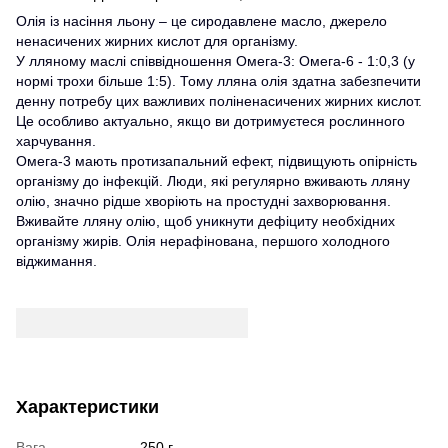
Олія із насіння льону – це сиродавлене масло, джерело
ненасичених жирних кислот для організму.
У лляному маслі співвідношення Омега-3: Омега-6 - 1:0,3 (у
нормі трохи більше 1:5). Тому лляна олія здатна забезпечити
денну потребу цих важливих поліненасичених жирних кислот.
Це особливо актуально, якщо ви дотримуєтеся рослинного
харчування.
Омега-3 мають протизапальний ефект, підвищують опірність
організму до інфекцій. Люди, які регулярно вживають лляну
олію, значно рідше хворіють на простудні захворювання.
Вживайте лляну олію, щоб уникнути дефіциту необхідних
організму жирів. Олія нерафінована, першого холодного
віджимання.
Характеристики
Вага
250 г