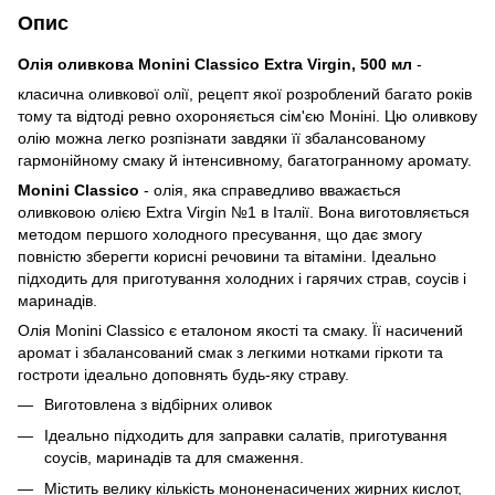
Опис
Олія оливкова Monini Classico Extra Virgin, 500 мл
-
класична оливкової олії, рецепт якої розроблений багато років
тому та відтоді ревно охороняється сім'єю Моніні. Цю оливкову
олію можна легко розпізнати завдяки її збалансованому
гармонійному смаку й інтенсивному, багатогранному аромату.
Monini Classico
- олія, яка справедливо вважається
оливковою олією Extra Virgin №1 в Італії. Вона виготовляється
методом першого холодного пресування, що дає змогу
повністю зберегти корисні речовини та вітаміни. Ідеально
підходить для приготування холодних і гарячих страв, соусів і
маринадів.
Олія Monini Classico є еталоном якості та смаку. Її насичений
аромат і збалансований смак з легкими нотками гіркоти та
гостроти ідеально доповнять будь-яку страву.
Виготовлена з відбірних оливок
Ідеально підходить для заправки салатів, приготування
соусів, маринадів та для смаження.
Містить велику кількість мононенасичених жирних кислот,