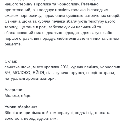
нашого терину з кролика та чорносливу. Ретельно
приготований, він поєднує ніжність кролика із солодким
смаком чорносливу, підсиленим сумішшю витончених спецій.
Свиняча щока та куряча печінка збагачують текстуру цього
терину, що тане в роті, забезпечуючи насичений та
збалансований смак. Ідеально підходить для закусок або
першої страви, він порадує любителів автентичних та ситних
рецептів.
Склад:
свиняча щока, м'ясо кролика 20%, куряча печінка, чорнослив
5%, МОЛОКО, ЯЙЦЯ, сіль, куряча стружка, спеції та трави,
натуральні ароматизатори.
Алергени:
Молоко, яйця.
Умови зберігання:
Зберігати при кімнатній температурі, подалі від тепла та
вологості, перед відкриттям.