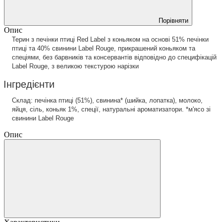
Порівняти
Опис
Терин з печінки птиці Red Label з коньяком на основі 51% печінки
птиці та 40% свинини Label Rouge, прикрашений коньяком та
спеціями, без барвників та консервантів відповідно до специфікацій
Label Rouge, з великою текстурою нарізки
Інгредієнти
Склад: печінка птиці (51%), свинина* (шийка, лопатка), молоко,
яйця, сіль, коньяк 1%, спеції, натуральні ароматизатори. *м'ясо зі
свинини Label Rouge
Опис