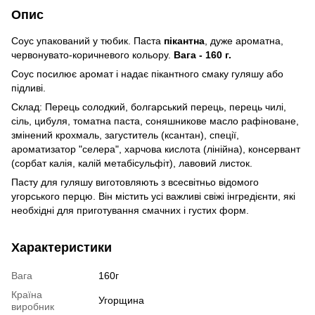
Опис
Соус упакований у тюбик. Паста
пікантна
, дуже ароматна,
червонувато-коричневого кольору.
Вага - 160 г.
Соус посилює аромат і надає пікантного смаку гуляшу або
підливі.
Склад: Перець солодкий, болгарський перець, перець чилі,
сіль, цибуля, томатна паста, соняшникове масло рафіноване,
змінений крохмаль, загуститель (ксантан), спеції,
ароматизатор "селера", харчова кислота (лінійна), консервант
(сорбат калія, калій метабісульфіт), лавовий листок.
Пасту для гуляшу виготовляють з всесвітньо відомого
угорського перцю. Він містить усі важливі свіжі інгредієнти, які
необхідні для приготування смачних і густих форм.
Характеристики
Вага
160г
Країна
Угорщина
виробник