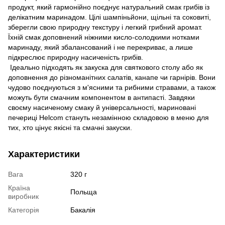
продукт, який гармонійно поєднує натуральний смак грибів із
делікатним маринадом. Цілі шампіньйони, щільні та соковиті,
зберегли свою природну текстуру і легкий грибний аромат.
Їхній смак доповнений ніжними кисло-солодкими нотками
маринаду, який збалансований і не перекриває, а лише
підкреслює природну насиченість грибів.
Ідеально підходять як закуска для святкового столу або як
доповнення до різноманітних салатів, канапе чи гарнірів. Вони
чудово поєднуються з м'ясними та рибними стравами, а також
можуть бути смачним компонентом в антипасті. Завдяки
своєму насиченому смаку й універсальності, мариновані
печериці Helcom стануть незамінною складовою в меню для
тих, хто цінує якісні та смачні закуски.
Характеристики
Вага
320 г
Країна
Польща
виробник
Категорія
Бакалія