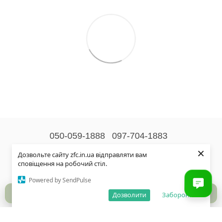
050-059-1888
097-704-1883
×
Контактна інформація
Дозвольте сайту zfc.in.ua відправляти вам
сповіщення на робочий стіл.
Повна версія сайту
Powered by SendPulse
© 2026
Дозволити
Заборонити