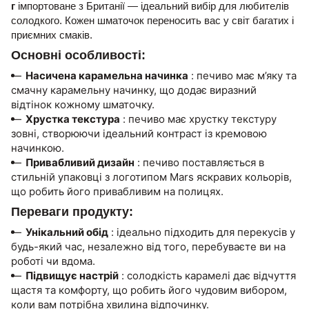
г
імпортоване з Британії — ідеальний вибір для любителів
солодкого. Кожен шматочок переносить вас у світ багатих і
приємних смаків.
Основні особливості:
Насичена карамельна начинка
: печиво має м’яку та
смачну карамельну начинку, що додає виразний
відтінок кожному шматочку.
Хрустка текстура
: печиво має хрустку текстуру
зовні, створюючи ідеальний контраст із кремовою
начинкою.
Привабливий дизайн
: печиво поставляється в
стильній упаковці з логотипом Mars яскравих кольорів,
що робить його привабливим на полицях.
Переваги продукту:
Унікальний обід
: ідеально підходить для перекусів у
будь-який час, незалежно від того, перебуваєте ви на
роботі чи вдома.
Підвищує настрій
: солодкість карамелі дає відчуття
щастя та комфорту, що робить його чудовим вибором,
коли вам потрібна хвилина відпочинку.