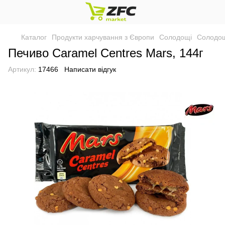
Каталог
Продукти харчування з Європи
Солодощі
Солодощ
Печиво Caramel Centres Mars, 144г
Артикул:
17466
Написати відгук