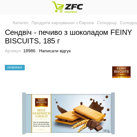
Каталог
Продукти харчування з Європи
Солодощі
Солодощі
Сендвіч - печиво з шоколадом FEINY
BISCUITS, 185 г
Артикул:
18986
Написати відгук
НОВИНКА