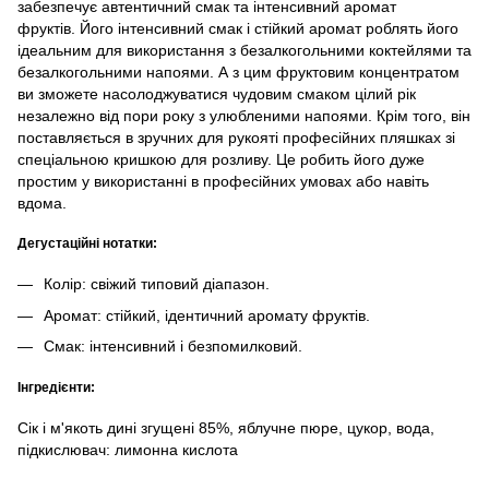
забезпечує автентичний смак та інтенсивний аромат
фруктів. Його інтенсивний смак і стійкий аромат роблять його
ідеальним для використання з безалкогольними коктейлями та
безалкогольними напоями. А з цим фруктовим концентратом
ви зможете насолоджуватися чудовим смаком цілий рік
незалежно від пори року з улюбленими напоями. Крім того, він
поставляється в зручних для рукояті професійних пляшках зі
спеціальною кришкою для розливу. Це робить його дуже
простим у використанні в професійних умовах або навіть
вдома.
Дегустаційні нотатки:
Колір: свіжий типовий діапазон.
Аромат: стійкий, ідентичний аромату фруктів.
Смак: інтенсивний і безпомилковий.
Інгредієнти:
Сік і м'якоть дині згущені 85%, яблучне пюре, цукор, вода,
підкислювач: лимонна кислота