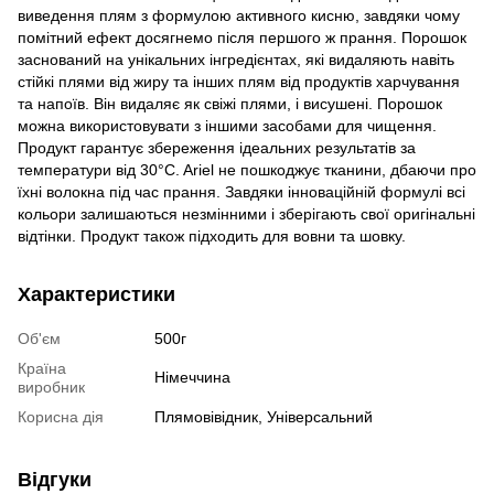
виведення плям з формулою активного кисню, завдяки чому
помітний ефект досягнемо після першого ж прання. Порошок
заснований на унікальних інгредієнтах, які видаляють навіть
стійкі плями від жиру та інших плям від продуктів харчування
та напоїв. Він видаляє як свіжі плями, і висушені. Порошок
можна використовувати з іншими засобами для чищення.
Продукт гарантує збереження ідеальних результатів за
температури від 30°C. Ariel не пошкоджує тканини, дбаючи про
їхні волокна під час прання. Завдяки інноваційній формулі всі
кольори залишаються незмінними і зберігають свої оригінальні
відтінки. Продукт також підходить для вовни та шовку.
Характеристики
Об'єм
500г
Країна
Німеччина
виробник
Корисна дія
Плямовівідник, Універсальний
Відгуки