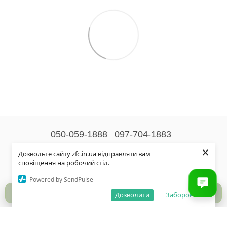
050-059-1888
097-704-1883
×
Контактна інформація
Дозвольте сайту zfc.in.ua відправляти вам
сповіщення на робочий стіл.
Повна версія сайту
Powered by SendPulse
© 2026
Дозволити
Заборонити