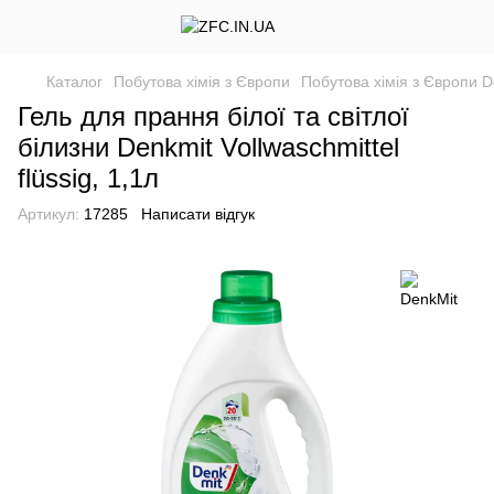
Каталог
Побутова хімія з Європи
Побутова хімія з Європи D
Гель для прання білої та світлої
білизни Denkmit Vollwaschmittel
flüssig, 1,1л
Артикул:
17285
Написати відгук