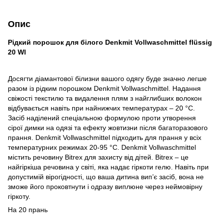
Опис
Рідкий порошок для білого Denkmit Vollwaschmittel flüssig
20 Wl
Досягти діамантової білизни вашого одягу буде значно легше
разом із рідким порошком Denkmit Vollwaschmittel. Надання
свіжості текстилю та видалення плям з найглибших волокон
відбувається навіть при найнижчих температурах – 20 °C.
Засіб наділений спеціальною формулою проти утворення
сірої димки на одязі та ефекту жовтизни після багаторазового
прання. Denkmit Vollwaschmittel підходить для прання у всіх
температурних режимах 20-95 °C. Denkmit Vollwaschmittel
містить речовину Bitrex для захисту від дітей. Bitrex – це
найгіркіша речовина у світі, яка надає гіркоти гелю. Навіть при
допустимій вірогідності, що ваша дитина вип’є засіб, вона не
зможе його проковтнути і одразу виплюне через неймовірну
гіркоту.
На 20 прань