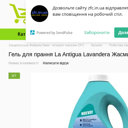
Перейти до основного контенту
Дозвольте сайту zfc.in.ua відправля
вам сповіщення на робочий стіл.
Заборонити
Доз
Powered by SendPulse
Каталог
Оплата і доставка
Обмін та повернення
Закарпатська Фабрика Кави - інтернет-магазин ZFC
Каталог
Побутова хім
Гель для прання La Antigua Lavandera Жасми
Немає в наявності
Написати відгук
ХІТ