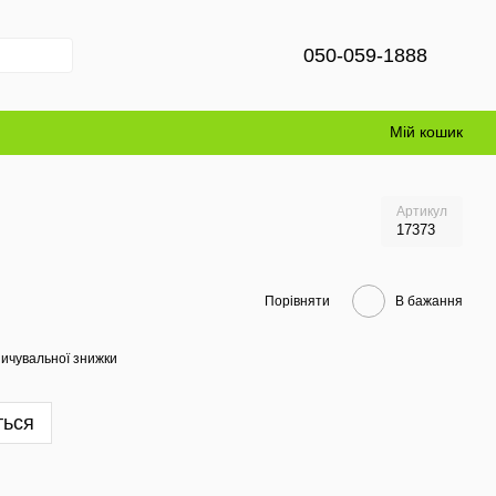
050-059-1888
Мій кошик
Артикул
17373
Порівняти
В бажання
ичувальної знижки
ться