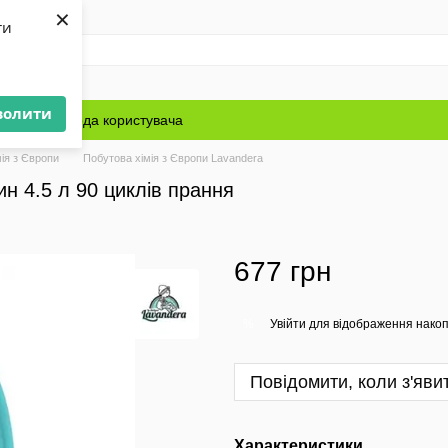
×
ти
волити
Блог
Угода користувача
ія з Європи
Побутова хімія з Європи Lavandera
н 4.5 л 90 циклів прання
677 грн
Увійти
для відображення накоп
%
Повідомити, коли з'яви
Характеристики