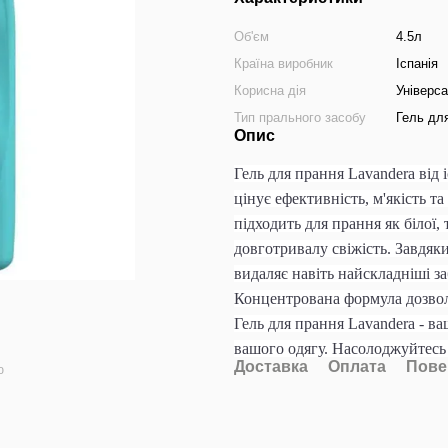
Об'єм
4.5л
Країна виробник
Іспанія
Корисна дія
Універс
Тип прального засобу
Гель дл
Опис
Гель для прання Lavandera
від 
цінує ефективність, м'якість т
підходить для прання як білої,
довготривалу свіжість. Завдяки
видаляє навіть найскладніші з
Концентрована формула дозвол
Гель для прання Lavandera - в
вашого одягу. Насолоджуйтесь
Доставка
Оплата
Пове
ю