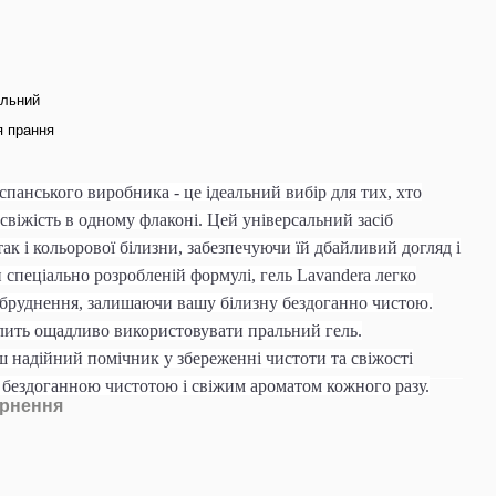
альний
я прання
іспанського виробника - це ідеальний вибір для тих, хто
а свіжість в одному флаконі. Цей універсальний засіб
 так і кольорової білизни, забезпечуючи їй дбайливий догляд і
 спеціально розробленій формулі, гель Lavandera легко
абруднення, залишаючи вашу білизну бездоганно чистою.
ить ощадливо використовувати пральний гель.
аш надійний помічник у збереженні чистоти та свіжості
 бездоганною чистотою і свіжим ароматом кожного разу.
рнення