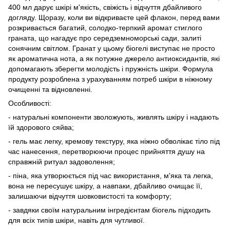
400 мл дарує шкірі м'якість, свіжість і відчуття дбайливого
догляду. Щоразу, коли ви відкриваєте цей флакон, перед вами
розкривається багатий, солодко-терпкий аромат стиглого
граната, що нагадує про середземноморські сади, залиті
сонячним світлом. Гранат у цьому біогелі виступає не просто
як ароматична нота, а як потужне джерело антиоксидантів, які
допомагають зберегти молодість і пружність шкіри. Формула
продукту розроблена з урахуванням потреб шкіри в ніжному
очищенні та відновленні.
Особливості:
- натуральні компоненти зволожують, живлять шкіру і надають
їй здорового сяйва;
- гель має легку, кремову текстуру, яка ніжно обволікає тіло під
час нанесення, перетворюючи процес прийняття душу на
справжній ритуал задоволення;
- піна, яка утворюється під час використання, м'яка та легка,
вона не пересушує шкіру, а навпаки, дбайливо очищає її,
залишаючи відчуття шовковистості та комфорту;
- завдяки своїм натуральним інгредієнтам біогель підходить
для всіх типів шкіри, навіть для чутливої.