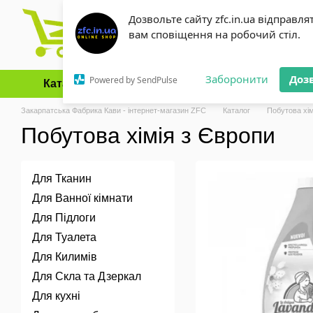
Перейти до основного контенту
Дозвольте сайту zfc.in.ua відправля
вам сповіщення на робочий стіл.
Заборонити
Доз
Powered by SendPulse
Каталог
Оплата і доставка
Обмін та повернення
Закарпатська Фабрика Кави - інтернет-магазин ZFC
Каталог
Побутова хім
Побутова хімія з Європи
Для Тканин
Для Ванної кімнати
Для Підлоги
Для Туалета
Для Килимів
Для Скла та Дзеркал
Для кухні