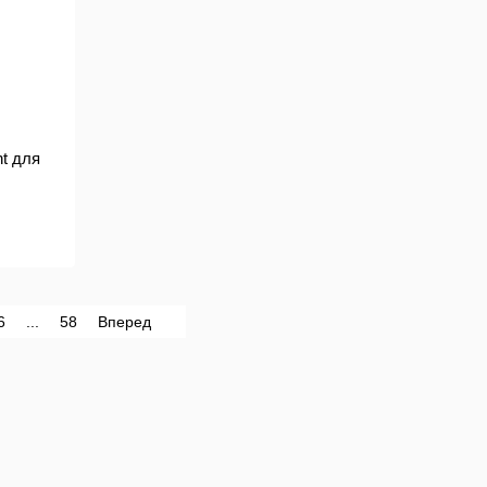
ht для
л
6
...
58
Вперед