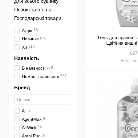
Для всього будинку
Особиста гігієна
Господарські товари
18
Акція
Гель для прання L
672
Новинка
Цвітіння вишні
116
Хіт
627
Наявність
Немає в 
379
В наявності
767
Немає в наявності
Бренд
2
A+
6
AgentMax
24
AirWick
18
Ambi Pur