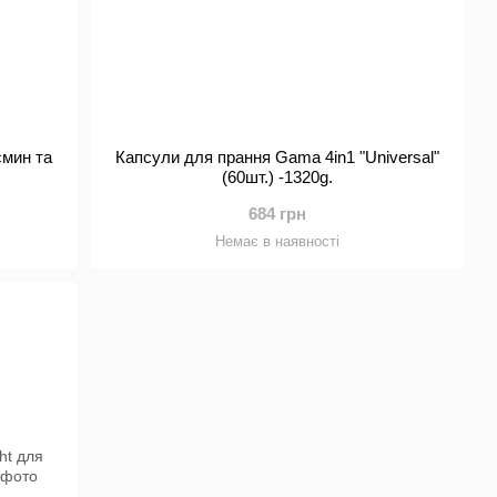
смин та
Капсули для прання Gama 4in1 "Universal"
g
(60шт.) -1320g.
684 грн
Немає в наявності