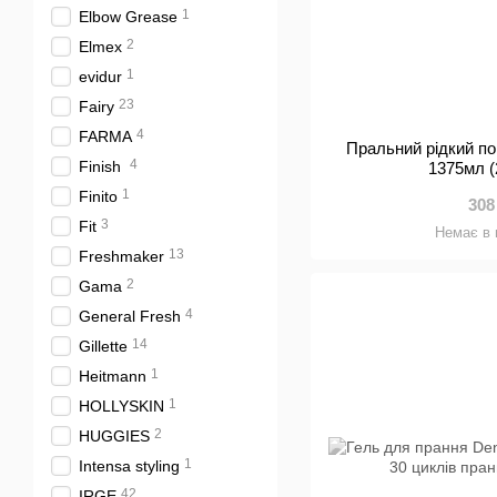
1
Elbow Grease
2
Elmex
1
evidur
23
Fairy
4
FARMA
Пральний рідкий п
4
Finish
1375мл (
1
Finito
308
3
Fit
Немає в 
13
Freshmaker
2
Gama
4
General Fresh
14
Gillette
1
Heitmann
1
HOLLYSKIN
2
HUGGIES
1
Intensa styling
42
IRGE