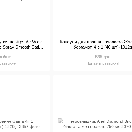
вач повітря Air Wick
Капсули для прання Lavandera Жа
c Spray Smooth Satin
бергамот, 4 в 1 (46 шт)-1012
сть шовку та лілії, зі
рн/шт.
535 грн
оном, 250 мл
наявності
Немає в наявності