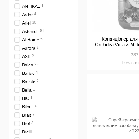
1
ANTIKAL
4
Ardor
30
Ariel
81
Astonish
Кондиціонер для 
5
At Home
Orchidea Viola & Mirt
2
Aurora
287
2
AXE
Немає в 
28
Balea
1
Barbie
2
Batiste
1
Bella
1
BIC
10
Bilou
7
Brait
3
Bref
1
Brelil