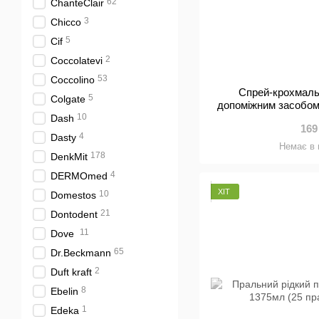
62
ChanteClair
3
Chicco
5
Cif
2
Coccolatevi
53
Coccolino
Спрей-крохмаль
5
Colgate
допоміжним засобом
10
Dash
169
4
Dasty
Немає в 
178
DenkMit
4
DERMOmed
ХІТ
10
Domestos
21
Dontodent
11
Dove
65
Dr.Beckmann
2
Duft kraft
8
Ebelin
1
Edeka