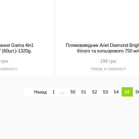
рання Gama 4in1
Плямовивідник Ariel Diamond Brig
 (60шт.)-1320g.
білого та кольорового 750 м
 грн
198 грн
наявності
Немає в наявності
Назад
1
...
50
51
52
53
54
55
5