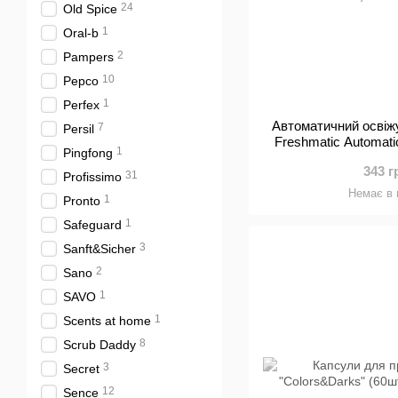
24
Old Spice
1
Oral-b
2
Pampers
10
Pepco
1
Perfex
Автоматичний освіжу
7
Persil
Freshmatic Automati
1
Pingfong
and Moon Lilly Ніжні
343 г
змінним бал
31
Profissimo
Немає в 
1
Pronto
1
Safeguard
3
Sanft&Sicher
2
Sano
1
SAVO
1
Scents at home
8
Scrub Daddy
3
Secret
12
Sence