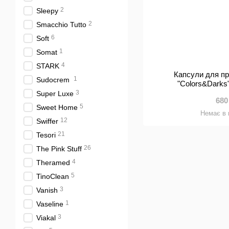
2
Sleepy
2
Smacchio Tutto
6
Soft
1
Somat
4
STARK
Капсули для п
1
Sudocrem
"Colors&Darks"
3
Super Luxe
680
5
Sweet Home
Немає в 
12
Swiffer
21
Tesori
26
The Pink Stuff
4
Theramed
5
TinoClean
3
Vanish
1
Vaseline
3
Viakal