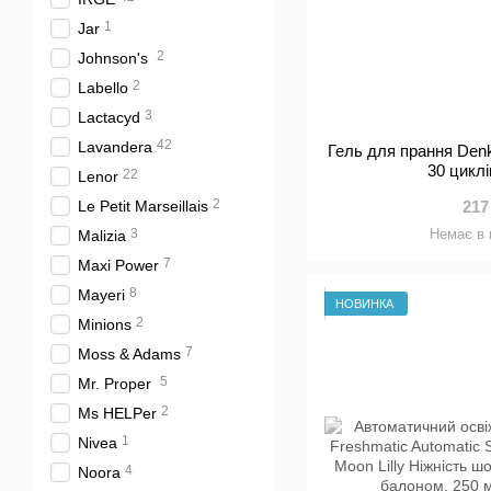
1
Jar
2
Johnson's
2
Labello
3
Lactacyd
42
Lavandera
Гель для прання Denk
30 цикл
22
Lenor
2
Le Petit Marseillais
217
3
Немає в 
Malizia
7
Maxi Power
8
Mayeri
НОВИНКА
2
Minions
7
Moss & Adams
5
Mr. Proper
2
Ms HELPer
1
Nivea
4
Noora