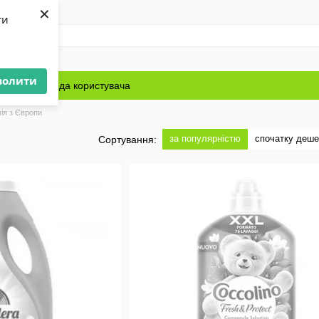
×
ти
волити
Блог
Угода користувача
ія з Європи
за популярністю
спочатку деш
Сортування: