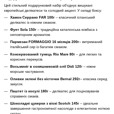
Цей стильний подарунковий набір об'єднує вишукані
європейські делікатеси та солодкий акцент. У складі боксу:
Хамон Серрано FAR 100г
– класичний іспанський
делікатес із ніжним смаком.
Фует Sola 150г
– традиційна каталонська ковбаса з
неповторним ароматом.
Пармезан
FORMAGGIO 16 місяців 200г
– витриманий
італійський сир із багатим смаком.
Консервований тунець Rio Mare 80г
– для легких та
корисних перекусів.
Восьминіг в соняшниковій олії Didi 120
г – ніжне
морське частування.
Оливки зелені без кісточки Bernal
292г
– класика серед
закусок.
Паштет із косулі 180г
– делікатес для поціновувачів
справжніх смаків.
Шоколадні цукерки з віскі Scotch 145г
– ідеальне
завершення гастрономічної насолоди з елегантною ноткою
скотчу.