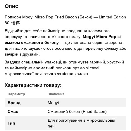
Опис
Попкорн Mogyi Micro Pop Fried Bacon (Бекон) — Limited Edition
80 г🍿🥓
Відкрийте для себе неймовірне поєднання класичного
перекусу та насиченого м'ясного смаку!
Mogyi Micro Pop зі
смаком смаженого бекону
— це лімітована серія, створена
для тих, хто шукає чогось особливого до перегляду фільму або
вечірки з друзями.
Завдяки спеціальній упаковці, ви отримуєте гарячий, хрусткий
та неймовірно ароматний попкорн прямо зі своєї
мікрохвильової печі всього за кілька хвилин.
Характеристики товару:
Параметр
Значення
Бренд
Mogyi
Смак
Смажений бекон (Fried Bacon)
Для приготування в мікрохвильовій
Тип
печі