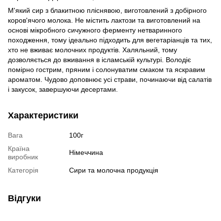
М'який сир з блакитною пліснявою, виготовлений з добірного
коров'ячого молока. Не містить лактози та виготовлений на
основі мікробного сичужного ферменту нетваринного
походження, тому ідеально підходить для вегетаріанців та тих,
хто не вживає молочних продуктів. Халяльний, тому
дозволяється до вживання в ісламській культурі. Володіє
помірно гострим, пряним і солонуватим смаком та яскравим
ароматом. Чудово доповнює усі страви, починаючи від салатів
і закусок, завершуючи десертами.
Характеристики
Вага
100г
Країна
Німеччина
виробник
Категорія
Сири та молочна продукція
Відгуки