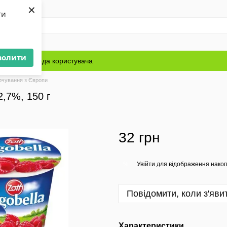
×
ти
волити
Блог
Угода користувача
рчування з Європи
2,7%, 150 г
32 грн
Увійти
для відображення накоп
%
Повідомити, коли з'яви
Характеристики