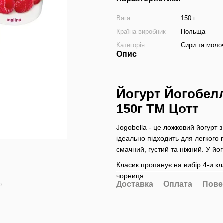
Вага
150 г
Країна виробник
Польща
Категорія
Сири та моло
Опис
Йогурт Йогобелл
150г ТМ Цотт
Jogobella - це ложковий йогурт 
ідеально підходить для легкого 
смачний, густий та ніжний. У йо
Класик пропанує на вибір 4-и к
чорниця.
Доставка
Оплата
Пове
ю