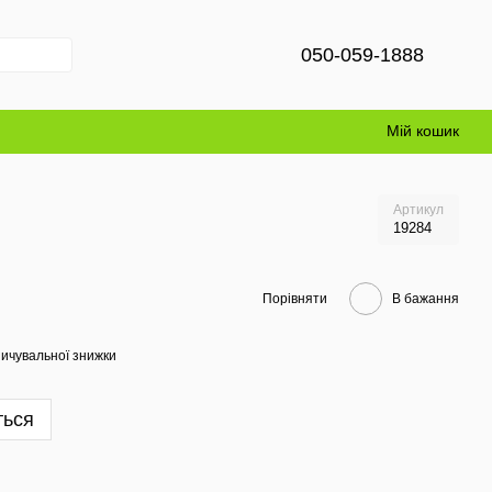
050-059-1888
Мій кошик
Артикул
19284
Порівняти
В бажання
ичувальної знижки
ться