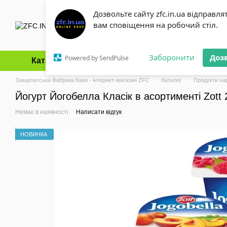
Перейти до основного контенту
Дозвольте сайту zfc.in.ua відправля
вам сповіщення на робочий стіл.
Заборонити
Доз
Powered by SendPulse
Каталог
Оплата і доставка
Обмін та повернення
Закарпатська Фабрика Кави - інтернет-магазин ZFC
Каталог
Продукти ха
Йогурт Йогобелла Класік в асортименті Zott 
Немає в наявності
Написати відгук
НОВИНКА