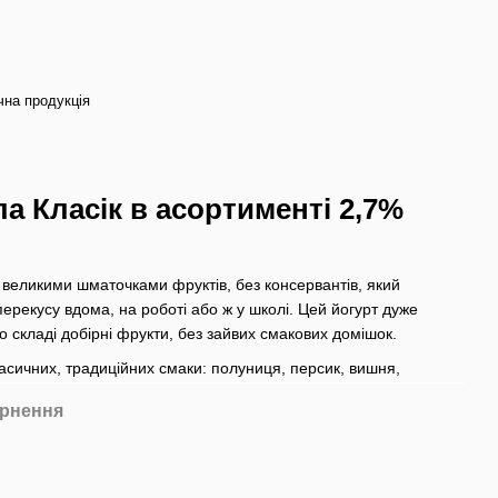
чна продукція
а Класік в асортименті 2,7%
з великими шматочками фруктів, без консервантів, який
перекусу вдома, на роботі або ж у школі. Цей йогурт дуже
го складі добірні фрукти, без зайвих смакових домішок.
ласичних, традиційних смаки: полуниця, персик, вишня,
рнення