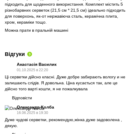
підходить для щоденного використання. Комплект містить 5
різнобарвних серветок (21,5 см * 21,5 см) ідеально підходить
для поверхонь, як-от нержавіюча сталь, керамічна плита,
хром, кераміки тощо.
Можна прати в пральній машині
Відгуки
3
Анастасія Василик
01.10.2025 в 22:20
Ці серветки дійсно класні. Дуже добре забирають вологу и не
залишають слідів. Я довольна. Ціна кусається так, але це
дійсно того варті кошти, я не пожалкувала
Відповісти
Олександр Колба
16.06.2025 в 19:30
Дуже чудові серветки, рекомендую,жінка дуже задоволена ,
дякую.