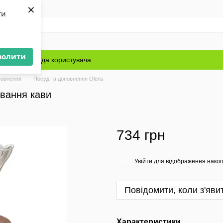
×
ти
волити
Блог
Угода користувача
повнення
Посуд та доповнення Olens
вання кави
734 грн
Увійти
для відображення накоп
%
Повідомити, коли з'яви
Характеристики