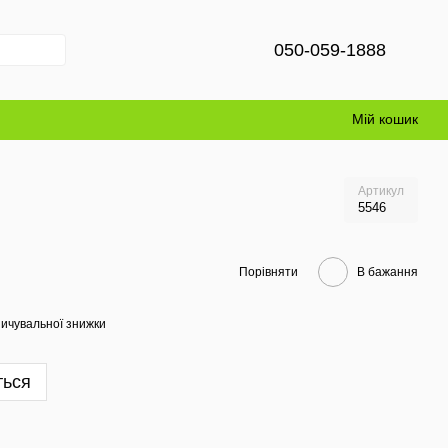
050-059-1888
Мій кошик
Артикул
5546
Порівняти
В бажання
ичувальної знижки
ться