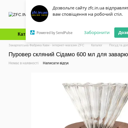
Перейти до основного контенту
Дозвольте сайту zfc.in.ua відправля
вам сповіщення на робочий стіл.
Заборонити
Доз
Powered by SendPulse
Каталог
Оплата і доставка
Обмін та повернення
Закарпатська Фабрика Кави - інтернет-магазин ZFC
Каталог
Посуд та до
Пуровер скляний Сідамо 600 мл для заварю
Немає в наявності
Написати відгук