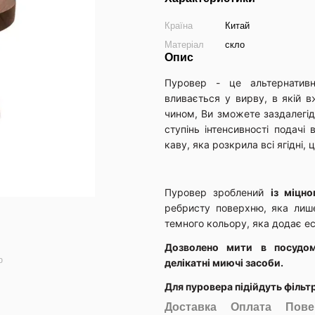
Країна
Китай
Матеріал
скло
Опис
Пуровер - це альтернатив
вливається у вирву, в якій 
чином, Ви зможете заздалегід
ступінь інтенсивності подачі
каву, яка розкрила всі ягідні, ц
Пуровер зроблений
із міцно
ребристу поверхню, яка лиш
темного кольору, яка додає ес
Дозволено мити в посудом
ю
делікатні миючі засоби.
Для пуровера підійдуть фільт
Доставка
Оплата
Пове