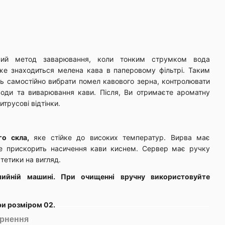
ний метод заварювання, коли тонким струмком вода
вже знаходиться мелена кава в паперовому фільтрі. Таким
ь самостійно вибрати помел кавового зерна, контролювати
 води та виварювання кави. Після, Ви отримаєте ароматну
итрусові відтінки.
го скла,
яке стійке до високих температур. Вирва має
е прискорить насичення кави киснем. Сервер має ручку
тетики на вигляд.
ийній машині. При очищенні вручну використовуйте
ри розміром 02.
рнення