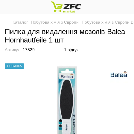
Каталог
Побутова хімія з Європи
Побутова хімія з Європи B
Пилка для видалення мозолів Balea
Hornhautfeile 1 шт
Артикул:
17529
1 відгук
НОВИНКА