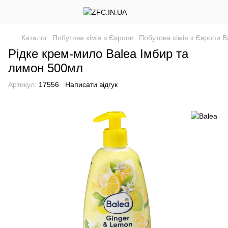
Каталог
Побутова хімія з Європи
Побутова хімія з Європи B
Рідке крем-мило Balea Імбир та
лимон 500мл
Артикул:
17556
Написати відгук