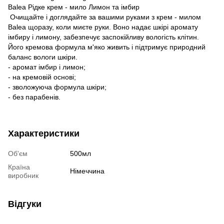
Balea Рідке крем - мило Лимон та імбир
Очищайте і доглядайте за вашими руками з крем - милом
Balea щоразу, коли миєте руки. Воно надає шкірі аромату
імбиру і лимону, забезпечує заспокійливу вологість клітин.
Його кремова формула м'яко живить і підтримує природний
баланс вологи шкіри.
- аромат імбир і лимон;
- на кремовій основі;
- зволожуюча формула шкіри;
- без парабенів.
Характеристики
Об'єм
500мл
Країна
Німеччина
виробник
Відгуки