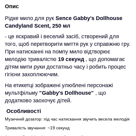
Опис
Рідке мило для рук
Sence Gabby's Dollhouse
Candyland Scent, 250 мл
- це яскравий і веселий засіб, створений для
того, щоб перетворити миття рук у справжню гру.
При натисканні на помпу мило відтворює
мелодію тривалістю
19 секунд
, що допомагає
дітям мити руки достатньо часу і робить процес
гігієни захоплюючим.
На етикетці зображені улюблені персонажі
мультфільму
"Gabby's Dollhouse"
, що
додатково заохочує дітей.
Особливості
Музичний дозатор: під час натискання звучить весела мелодія
Тривалість звучання: ~19 секунд