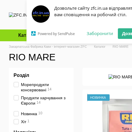
Перейти до основного контенту
Дозвольте сайту zfc.in.ua відправля
вам сповіщення на робочий стіл.
Заборонити
Доз
Powered by SendPulse
Каталог
Оплата і доставка
Обмін та повернення
Закарпатська Фабрика Кави - інтернет-магазин ZFC
Каталог
RIO MARE
RIO MARE
Розділ
Морепродукти
14
консервовані
Продукти харчування з
НОВИНКА
14
Європи
10
Новинка
1
Хіт