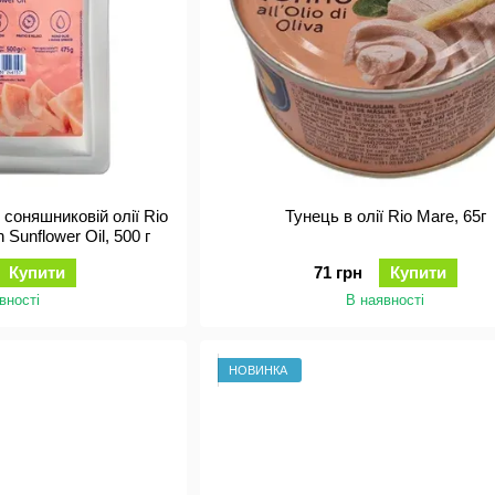
соняшниковій олії Rio
Тунець в олії Rio Mare, 65г
 Sunflower Oil, 500 г
Купити
71 грн
Купити
вності
В наявності
НОВИНКА