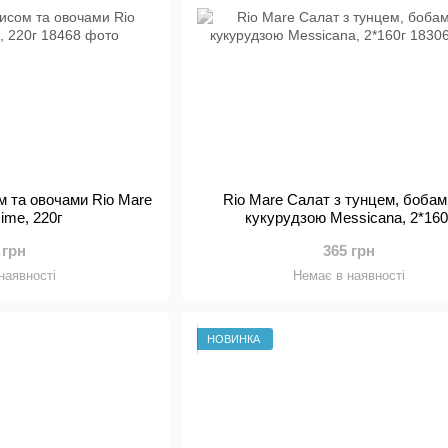
м та овочами Rio Mare
Rio Mare Салат з тунцем, бобам
sime, 220г
кукурудзою Messicana, 2*160
 грн
365 грн
наявності
Немає в наявності
НОВИНКА