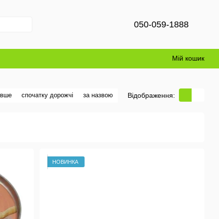
050-059-1888
Мій кошик
Відображення:
евше
спочатку дорожчі
за назвою
НОВИНКА