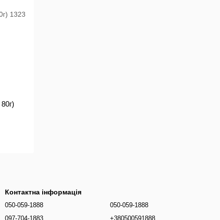
 80г)
Контактна інформація
050-059-1888
050-059-1888
097-704-1883
+380500591888