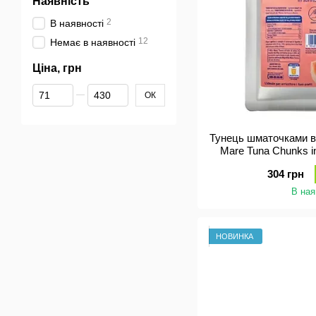
Наявність
2
В наявності
12
Немає в наявності
Ціна, грн
Від Ціна, грн
До Ціна, грн
ОК
Тунець шматочками в 
Mare Tuna Chunks in
304 грн
В ная
НОВИНКА