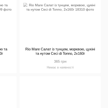
ою та
Rio Mare Салат із тунцем, морквою, цукіні
0г
та нутом Ceci di Tonno, 2x160г
365 грн
Немає в наявності