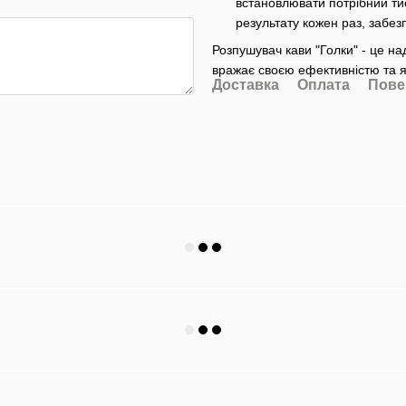
встановлювати потрібний ти
результату кожен раз, забез
Розпушувач кави "Голки" - це н
вражає своєю ефективністю та я
Доставка
Оплата
Пове