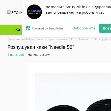
Перейти до основного контенту
Дозвольте сайту zfc.in.ua відправля
вам сповіщення на робочий стіл.
Заборонити
Доз
Powered by SendPulse
Каталог
Оплата і доставка
Обмін та повернення
Закарпатська Фабрика Кави - інтернет-магазин ZFC
Каталог
Аксесуари д
Розпушувач кави "Needle 58"
В наявності
Написати відгук