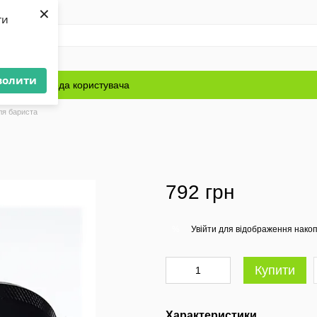
×
ти
волити
Блог
Угода користувача
ля бариста
792 грн
Увійти
для відображення накоп
%
Купити
Характеристики