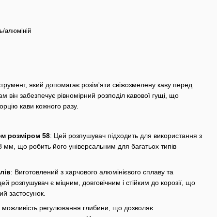
ь/алюміній
струмент, який допомагає розім'яти свіжозмелену каву перед
м він забезпечує рівномірний розподіл кавової гущі, що
орцію кави кожного разу.
ом розміром 58
: Цей розпушувач підходить для використання з
 мм, що робить його універсальним для багатьох типів
лів
: Виготовлений з харчового алюмінієвого сплаву та
цей розпушувач є міцним, довговічним і стійким до корозії, що
ий застосунок.
є можливість регулювання глибини, що дозволяє