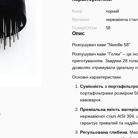
Колір
чорний
Матеріал
нержавіюча стал
Розмір\Обʼєм
58
Опис
Розпушувач кави "Needle 58"
Розпушувач кави "Голки" – це ін
приготуванням. Завдяки 28 голка
дозволяє отримувати ідеальну п
Основні характеристики:
Сумісність з портафільтр
портафільтрами розміром 58
кавоварок.
Преміальна якість матеріа
ю
нержавіючої сталі AISI 304, 
гарантує тривалий та надійн
Регульована глибина
: Ма