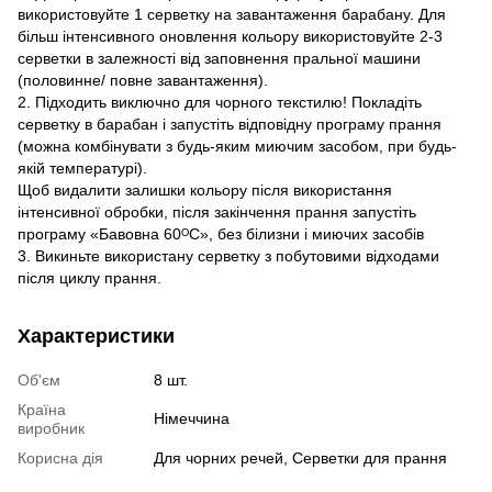
використовуйте 1 серветку на завантаження барабану. Для
більш інтенсивного оновлення кольору використовуйте 2-3
серветки в залежності від заповнення пральної машини
(половинне/ повне завантаження).
2. Підходить виключно для чорного текстилю! Покладіть
серветку в барабан і запустіть відповідну програму прання
(можна комбінувати з будь-яким миючим засобом, при будь-
якій температурі).
Щоб видалити залишки кольору після використання
інтенсивної обробки, після закінчення прання запустіть
програму «Бавовна 60ᴼC», без білизни і миючих засобів
3. Викиньте використану серветку з побутовими відходами
після циклу прання.
Характеристики
Об'єм
8 шт.
Країна
Німеччина
виробник
Корисна дія
Для чорних речей, Серветки для прання