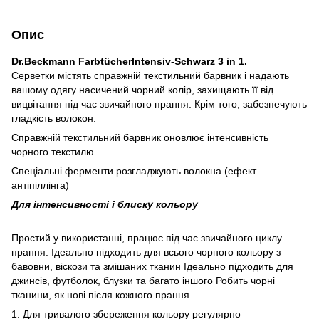
Опис
Dr.Beckmann FarbtücherIntensiv-Schwarz 3 in 1.
Серветки містять справжній текстильний барвник і надають
вашому одягу насичений чорний колір, захищають її від
вицвітання під час звичайного прання. Крім того, забезпечують
гладкість волокон.
Справжній текстильний барвник оновлює інтенсивність
чорного текстилю.
Спеціальні ферменти розгладжують волокна (ефект
антіпіллінга)
Для інтенсивності і блиску кольору
Простий у використанні, працює під час звичайного циклу
прання. Ідеально підходить для всього чорного кольору з
бавовни, віскози та змішаних тканин Ідеально підходить для
джинсів, футболок, блузки та багато іншого Робить чорні
тканини, як нові після кожного прання
1. Для тривалого збереження кольору регулярно