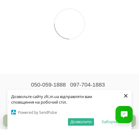
050-059-1888
097-704-1883
×
Контактна інформація
Дозвольте сайту zfc.in.ua відправляти вам
сповіщення на робочий стіл.
Повна версія сайту
Powered by SendPulse
© 2026
Дозволити
Заборонити