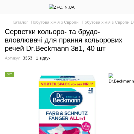
Каталог
Побутова хімія з Європи
Побутова хімія з Європи 
Серветки кольоро- та брудо-
вловлювачі для прання кольорових
речей Dr.Beckmann 3в1, 40 шт
Артикул:
3353
1 відгук
ХІТ