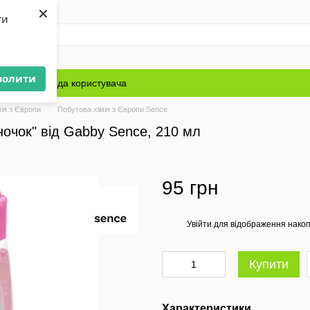
×
ти
волити
Блог
Угода користувача
ія з Європи
Побутова хімія з Європи Sence
очок" від Gabby Sence, 210 мл
95 грн
Увійти
для відображення накоп
%
Купити
Характеристики