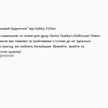
ьковий будиночок" від Gabby 210мл
з шампунем та гелем для душу Sence Gabby's Dollhouse! Ніжно
ючи вас свіжими та грайливими з голови до ніг. Ідеально
в пригод, які люблять бульбашки. Вимийте, змийте та
отою щоразу!
рнення