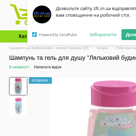
Перейти до основного контенту
Дозвольте сайту zfc.in.ua відправля
вам сповіщення на робочий стіл.
Заборонити
Доз
Powered by SendPulse
Каталог
Оплата і доставка
Обмін та повернення
Закарпатська Фабрика Кави - інтернет-магазин ZFC
Каталог
Побутова хім
Шампунь та гель для душу "Ляльковий будин
В наявності
Написати відгук
НОВИНКА