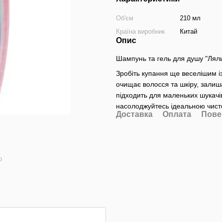
Об'єм
210 мл
Країна виробник
Китай
Опис
Шампунь та гель для душу "Лял
Зробіть купання ще веселішим і
очищає волосся та шкіру, залиша
підходить для маленьких шукачі
насолоджуйтесь ідеальною чист
Доставка
Оплата
Пове
ю