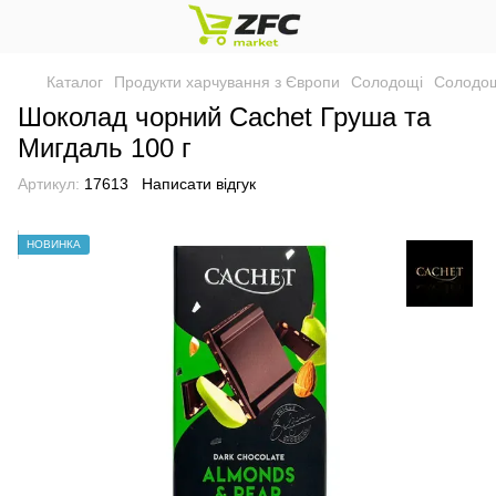
Каталог
Продукти харчування з Європи
Солодощі
Солодощ
Шоколад чорний Cachet Груша та
Мигдаль 100 г
Артикул:
17613
Написати відгук
НОВИНКА