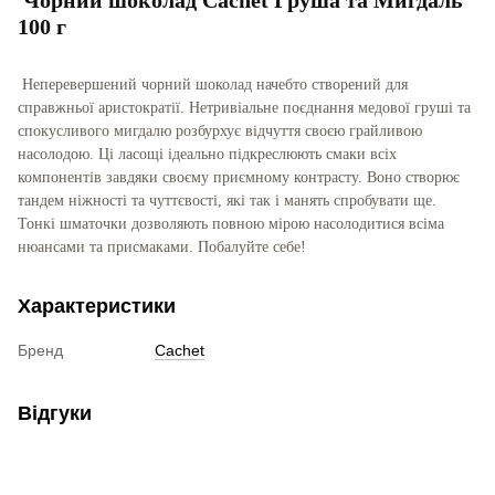
100 г
Неперевершений чорний шоколад начебто створений для
справжньої аристократії. Нетривіальне поєднання медової груші та
спокусливого мигдалю розбурхує відчуття своєю грайливою
насолодою. Ці ласощі ідеально підкреслюють смаки всіх
компонентів завдяки своєму приємному контрасту. Воно створює
тандем ніжності та чуттєвості, які так і манять спробувати ще.
Тонкі шматочки дозволяють повною мірою насолодитися всіма
нюансами та присмаками. Побалуйте себе!
Характеристики
Бренд
Cachet
Відгуки