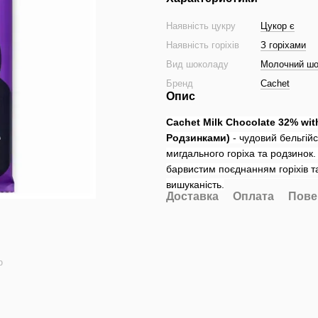
Наявність цукру
Цукор є
Наявність горіхів
З горіхами
Вид шоколаду
Молочний ш
Бренд
Cachet
Опис
Cachet Milk Chocolate 32% wi
Родзинками)
- чудовий бельгій
мигдального горіха та родзинок
барвистим поєднанням горіхів т
вишуканість.
Доставка
Оплата
Пове
ю