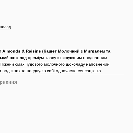
околад
th Almonds & Raisins (Кашет Молочний з Мигдалем та
ський шоколад преміум-класу з вишуканим поєднанням
. Ніжний смак чудового молочного шоколаду наповнений
а родзинок та поєднує в собі одночасно сенсацію та
рнення