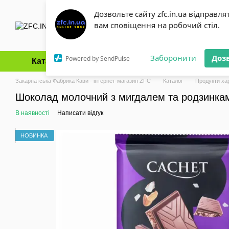
Перейти до основного контенту
Дозвольте сайту zfc.in.ua відправля
вам сповіщення на робочий стіл.
Заборонити
Доз
Powered by SendPulse
Каталог
Оплата і доставка
Обмін та повернення
Закарпатська Фабрика Кави - інтернет-магазин ZFC
Каталог
Продукти ха
Шоколад молочний з мигдалем та родзинками
В наявності
Написати відгук
НОВИНКА