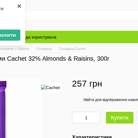
×
ти
волити
Блог
Угода користувача
рчування з Європи
Солодощі
Солодощі Cachet
 Cachet 32% Almonds & Raisins, 300г
257 грн
Увійти
для відображення накоп
%
Купити
Характеристики