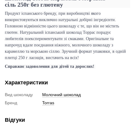
сіль 250г без глютену
Продукт іспанського бренду, при виробництві якого
використовуються виключно натуральні добірні інгредієнти.
Головною відмінністю цього шоколаду є те, що він не містить
глютен. Натуральний іспанський шоколад Торрас порадує
любителів поекспериментувати зі смаками. Оригінальне та
напрочуд вдале поєднання ніжного, молочного шоколаду з
карамеллю та морською сіллю. Зручний формат упаковки,
в одній
плитці 250 г ласощів, вистачить на всіх!
Справжнє задоволення для дітей та дорослих!
Характеристики
Вид шоколаду
Молочний шоколад
Бренд
Torras
Відгуки