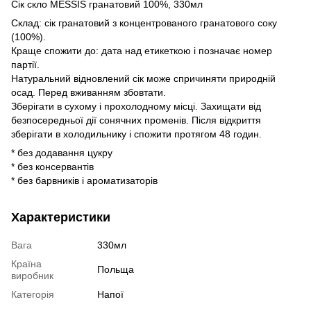
Сік скло MESSIS гранатовий 100%, 330мл
Склад: сік гранатовий з концентрованого гранатового соку
(100%).
Краще спожити до: дата над етикеткою і позначає номер
партії.
Натуральний відновлений сік може спричиняти природній
осад. Перед вживанням збовтати.
Зберігати в сухому і прохолодному місці. Захищати від
безпосередньої дії сонячних променів. Після відкриття
зберігати в холодильнику і спожити протягом 48 годин.
* без додавання цукру
* без консервантів
* без барвників і ароматизаторів
Характеристики
Вага
330мл
Країна
Польща
виробник
Категорія
Напої