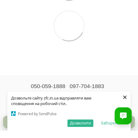
050-059-1888
097-704-1883
×
Контактна інформація
Дозвольте сайту zfc.in.ua відправляти вам
сповіщення на робочий стіл.
Повна версія сайту
Powered by SendPulse
© 2026
Дозволити
Заборонити