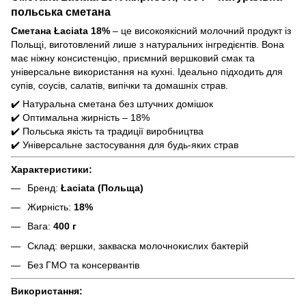
польська сметана
Сметана Łaciata 18%
– це високоякісний молочний продукт із
Польщі, виготовлений лише з натуральних інгредієнтів. Вона
має ніжну консистенцію, приємний вершковий смак та
універсальне використання на кухні. Ідеально підходить для
супів, соусів, салатів, випічки та домашніх страв.
✔️ Натуральна сметана без штучних домішок
✔️ Оптимальна жирність – 18%
✔️ Польська якість та традиції виробництва
✔️ Універсальне застосування для будь-яких страв
Характеристики:
Бренд:
Łaciata (Польща)
Жирність:
18%
Вага:
400 г
Склад: вершки, закваска молочнокислих бактерій
Без ГМО та консервантів
Використання: